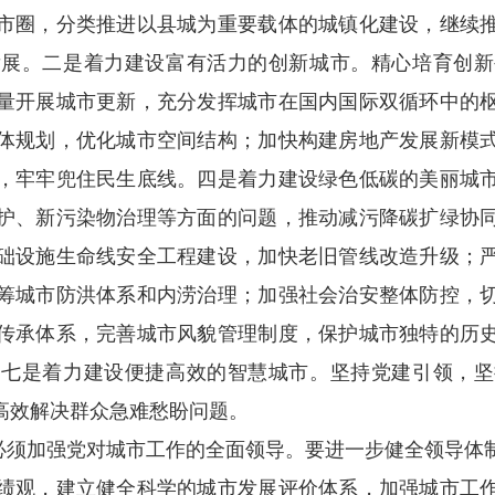
市圈，分类推进以县城为重要载体的城镇化建设，继续
发展。二是着力建设富有活力的创新城市。精心培育创新
量开展城市更新，充分发挥城市在国内国际双循环中的
体规划，优化城市空间结构；加快构建房地产发展新模
，牢牢兜住民生底线。四是着力建设绿色低碳的美丽城
护、新污染物治理等方面的问题，推动减污降碳扩绿协
础设施生命线安全工程建设，加快老旧管线改造升级；
筹城市防洪体系和内涝治理；加强社会治安整体防控，
传承体系，完善城市风貌管理制度，保护城市独特的历
。七是着力建设便捷高效的智慧城市。坚持党建引领，坚
高效解决群众急难愁盼问题。
必须加强党对城市工作的全面领导。要进一步健全领导体
绩观，建立健全科学的城市发展评价体系，加强城市工