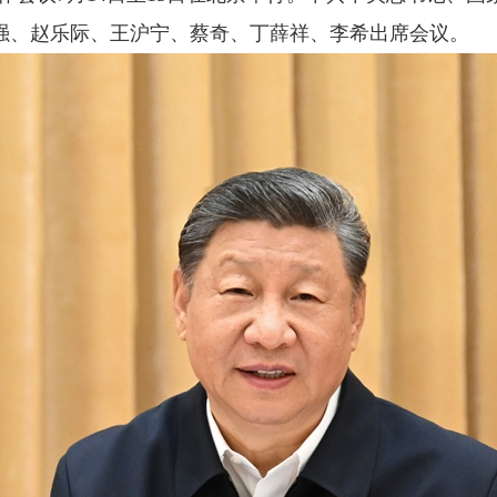
强、赵乐际、王沪宁、蔡奇、丁薛祥、李希出席会议。